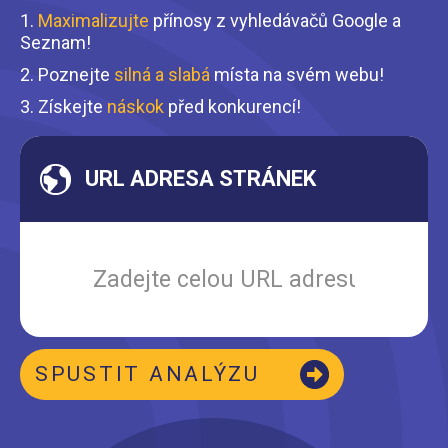
1.
Maximalizujte
přínosy z vyhledávačů Google a
Seznam!
2. Poznejte
silná a slabá
místa na svém webu!
3. Získejte
náskok
před konkurencí!
URL ADRESA STRÁNEK
SPUSTIT ANALÝZU